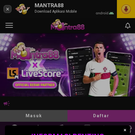
MANTRA88
×
Download Aplikasi Mobile
Masuk
Daftar