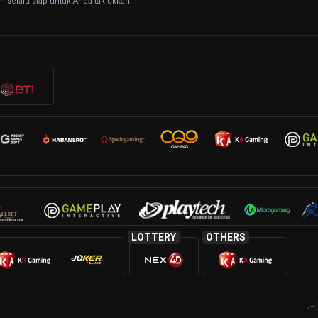
h selalu siap untuk Anda taklukkan.
LOTTERY
OTHERS