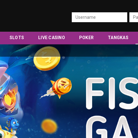
SLOTS
LIVE CASINO
POKER
TANGKAS