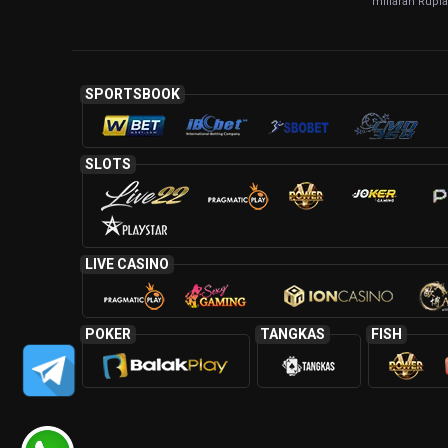
miliaran Rupia
SPORTSBOOK
SLOTS
LIVE CASINO
POKER
TANGKAS
FISH