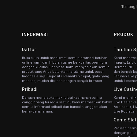
Tentang
INFORMASI
PRODUK
Daftar
Taruhan S
Buka akun untuk menikmati semua promosi taruhan
Kami menawar
online kami dan hiburan game berkualitas premium
Inggris, La Li
dengan kualitas luar biasa. Kami menyediakan semua
Jerman, NFL, 
produk yang Anda butuhkan, terutama untuk pasar
dan banyak la
Indonesia saja. Deposit / Penarikan cepat, grafik yang
Taruhan Live 
menarik, mudah diakses dengan banyak browser.
untuk kesena
Pribadi
Live Casin
Dengan menerapkan teknologi keamanan paling
Kami memiliki
canggih yang tersedia saat ini, kami memastikan bahwa
Live Dealer K
semua informasi pribadi dan transaksi anggota akan
Asia cantik, L
benar-benar aman.
Live Roulette
Game Slot
Ratusan perma
dengan pelua