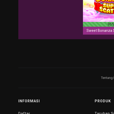
95
Sweet Bonanza S
Tentang
INFORMASI
PRODUK
Daftar
Taruhan S