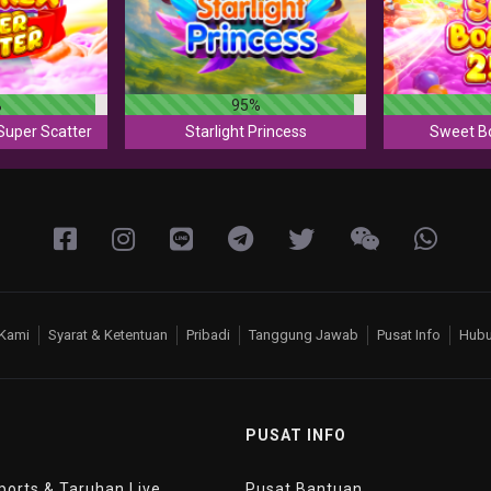
%
95%
uper Scatter
Starlight Princess
Sweet B
 Kami
Syarat & Ketentuan
Pribadi
Tanggung Jawab
Pusat Info
Hubu
PUSAT INFO
ports & Taruhan Live
Pusat Bantuan