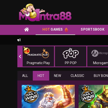
HOT
GAMES
SPORTSBOOK
All games
Pragmatic Play
PP POP
Microgam
ALL
HOT
NEW
CLASSIC
BUY BO