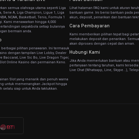
kan semua olahraga utama seperti Liga
Lihat halaman FAQ kami untuk aturan taru
ga, Serie A, Liga Champion, Ligue 1, Liga
bantuan game. Ini berisi bantuan pada 
NBA, NCAA, Basketball, Tenis, Formula 1
akun, deposit, penarikan dan bantuan tekn
gi. Kami menawarkan hingga 4,000
Cara Pembayaran
pertandingan sepakbola setiap bulannya
ngan bermain anda.
Kami memberikan pilihan tepat bagi pela
melakukan deposit dan penarikan. Semua 
o
akan diproses dengan cepat dan aman.
 berbagai pilihan penawaran. Ini termasuk
Hubungi Kami
asino dengan tampilan Live Lobby, Dealer
ive Baccarat, Live Sic Bo, Live Dragon Tiger,
Jika Anda memerlukan bantuan atau memi
, Slot Online Kasino dan permainan Keno.
pertanyaan tentang taruhan, kami tersedia
Live Chat (Whatsapp, Line, Skype...), Tele
inan Slot yang menarik dan penuh warna
ng untuk memenangkan Jackpot hingga
h selalu siap untuk Anda taklukkan.