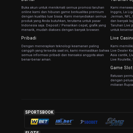
Buka akun untuk menikmati semua promosi taruhan
Kami menawar
online kami dan hiburan game berkualitas premium
Inggris, La Li
dengan kualitas luar biasa. Kami menyediakan semua
Jerman, NFL, 
produk yang Anda butuhkan, terutama untuk pasar
dan banyak la
Indonesia saja. Deposit / Penarikan cepat, grafik yang
Taruhan Live 
menarik, mudah diakses dengan banyak browser.
untuk kesena
Pribadi
Live Casin
Dengan menerapkan teknologi keamanan paling
Kami memiliki
canggih yang tersedia saat ini, kami memastikan bahwa
Live Dealer K
semua informasi pribadi dan transaksi anggota akan
Asia cantik, L
benar-benar aman.
Live Roulette
Game Slot
Ratusan perma
dengan pelua
miliaran Rupia
SPORTSBOOK
SLOTS