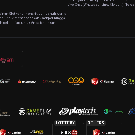
pertanyaan tentang taruhan, kami tersedia
Live Chat (Whatsapp, Line, Skype...), Tele
inan Slot yang menarik dan penuh warna
ng untuk memenangkan Jackpot hingga
h selalu siap untuk Anda taklukkan.
LOTTERY
OTHERS