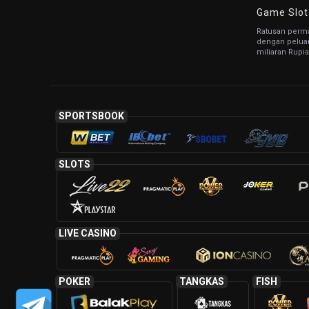
Game Slot
Ratusan perma
dengan pelua
miliaran Rupia
SPORTSBOOK
SLOTS
LIVE CASINO
POKER
TANGKAS
FISH