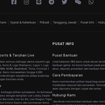
 Kami
Syarat & Ketentuan
Pribadi
Tanggung Jawab
Pusat Info
Hubu
PUSAT INFO
ports & Taruhan Live
Pusat Bantuan
kan semua olahraga utama seperti Liga
Lihat halaman FAQ kami untuk aturan taru
ga, Serie A, Liga Champion, Ligue 1, Liga
bantuan game. Ini berisi bantuan pada 
NBA, NCAA, Basketball, Tenis, Formula 1
akun, deposit, penarikan dan bantuan tekn
gi. Kami menawarkan hingga 4,000
Cara Pembayaran
pertandingan sepakbola setiap bulannya
ngan bermain anda.
Kami memberikan pilihan tepat bagi pela
melakukan deposit dan penarikan. Semua 
o
akan diproses dengan cepat dan aman.
 berbagai pilihan penawaran. Ini termasuk
Hubungi Kami
asino dengan tampilan Live Lobby, Dealer
ive Baccarat, Live Sic Bo, Live Dragon Tiger,
Jika Anda memerlukan bantuan atau memi
, Slot Online Kasino dan permainan Keno.